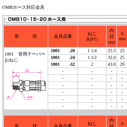
OMBホース対応金具
内
ねじ
A
形 状
金具品番
径
mm
R(PT)
mm
1001 -20
1 1/4
25.5
25
1001 管用テーパー
1001 -24
1 1/2
32.0
25
おねじ
1001 -32
2
43.0
29
-
-
-
-
-
-
-
-
-
-
-
-
-
-
-
-
-
-
-
-
-
-
-
-
内
ねじ
A
形 状
金具品番
径