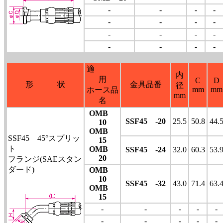
-
-
-
-
-
-
-
-
-
-
-
-
-
-
-
-
適
内
用
C
D
形 状
金具品番
径
mm
mm
ホース品
mm
名
OMB
SSF45 -20
25.5
50.8
44.
10
OMB
SSF45 45°スプリッ
15
ト
OMB
SSF45 -24
32.0
60.3
53.
20
フランジ(SAEスタン
ダード)
OMB
10
SSF45 -32
43.0
71.4
63.
OMB
15
-
-
-
-
-
-
-
-
-
-