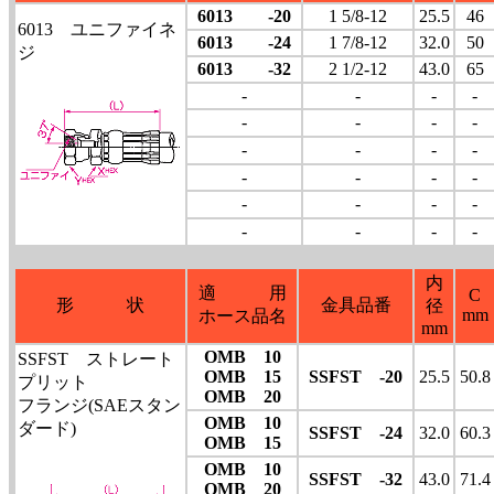
6013 -20
1 5/8-12
25.5
46
6013 ユニファイネ
6013 -24
1 7/8-12
32.0
50
ジ
6013 -32
2 1/2-12
43.0
65
-
-
-
-
-
-
-
-
-
-
-
-
-
-
-
-
-
-
-
-
-
-
-
-
内
適 用
C
形 状
金具品番
径
mm
ホース品名
mm
OMB 10
SSFST ストレート
OMB 15
SSFST -20
25.5
50.8
プリット
OMB 20
フランジ(SAEスタン
OMB 10
ダード)
SSFST -24
32.0
60.3
OMB 15
OMB 10
SSFST -32
43.0
71.4
OMB 20