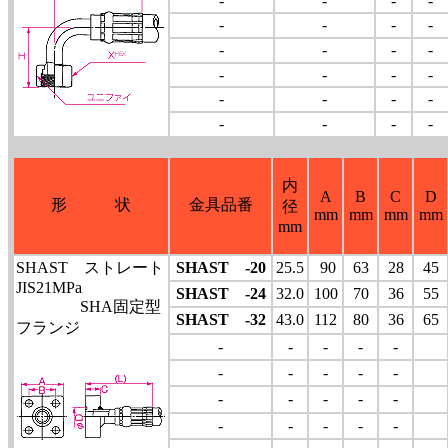
-
-
-
-
-
-
-
-
-
-
-
-
-
-
-
-
-
-
-
-
-
-
-
-
内
A
B
C
D
形 状
金具品番
径
mm
mm
mm
mm
mm
SHAST ストレート
SHAST -20
25.5
90
63
28
45
JIS21MPa
SHAST -24
32.0
100
70
36
55
SHA固定型
SHAST -32
43.0
112
80
36
65
フランジ
-
-
-
-
-
-
-
-
-
-
-
-
-
-
-
-
-
-
-
-