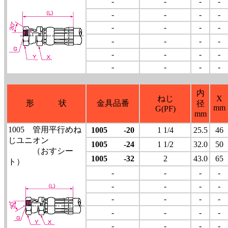
-
-
-
-
-
-
-
-
-
-
-
-
-
-
-
-
-
-
-
-
-
-
-
-
内
ねじ
X
形 状
金具品番
径
mm
G(PF)
mm
1005 管用平行めね
1005 -20
1 1/4
25.5
46
じユニオン
1005 -24
1 1/2
32.0
50
（おすシー
1005 -32
2
43.0
65
ト）
-
-
-
-
-
-
-
-
-
-
-
-
-
-
-
-
-
-
-
-